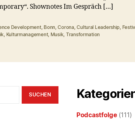
mporary“. Shownotes Im Gespräch […]
ence Development
,
Bonn
,
Corona
,
Cultural Leadership
,
Festiv
rter
ik
,
Kulturmanagement
,
Musik
,
Transformation
Kategorie
Podcastfolge
(111)