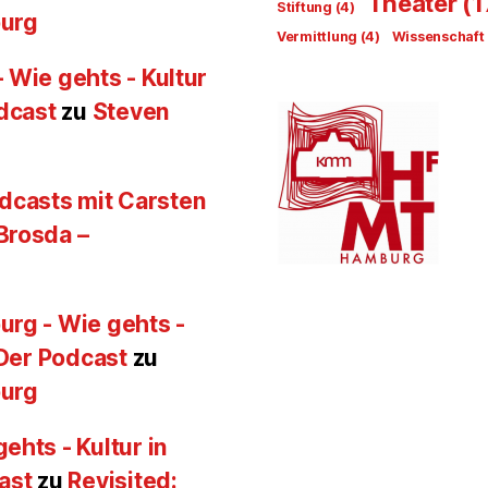
Theater
(1
Stiftung
(4)
burg
Vermittlung
(4)
Wissenschaft
 Wie gehts - Kultur
odcast
zu
Steven
Podcasts mit Carsten
Brosda –
urg - Wie gehts -
 Der Podcast
zu
burg
ehts - Kultur in
ast
zu
Revisited: