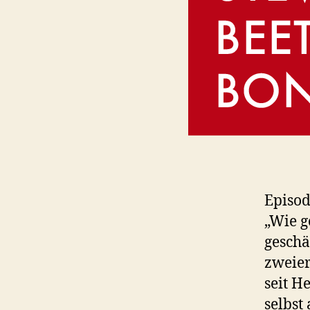
Episod
„Wie g
geschä
zweier
seit H
selbst