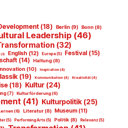
Development
(18)
Berlin
(9)
Bonn
(8)
ultural Leadership
(46)
 Transformation
(32)
Festival
(15)
English
(12)
Europa
(5)
n
(3)
schaft
(14)
Haltung
(8)
Innovation
(10)
Inspiration
(4)
lassik
(19)
Kommunikation
(4)
Kreativität
(4)
Kultur
(24)
ise
(18)
ung
(7)
Kulturförderung
(6)
ement
(41)
Kulturpolitik
(25)
Museum
(11)
Literatur
(8)
Lernen
(6)
Politik
(8)
ter
(5)
Performing Arts
(5)
Relevanz
(5)