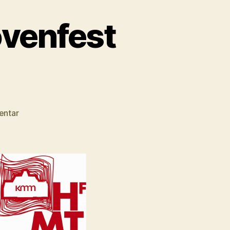
ovenfest
zu
entar
Steven
Walter
–
Beethovenfest
Bonn