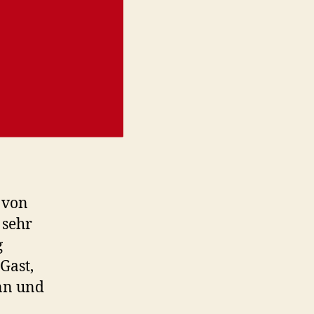
 von
 sehr
g
Gast,
onn und