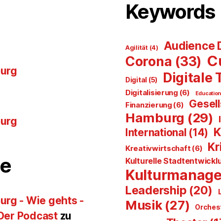
Keywords
Audience 
Agilität
(4)
C
Corona
(33)
burg
Digitale
Digital
(5)
Digitalisierung
(6)
Educatio
Gesell
Finanzierung
(6)
Hamburg
(29)
burg
K
International
(14)
Kr
Kreativwirtschaft
(6)
e
Kulturelle Stadtentwickl
Kulturmanag
Leadership
(20)
urg - Wie gehts -
Musik
(27)
Orches
 Der Podcast
zu