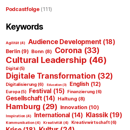
Podcastfolge
(111)
Keywords
Audience Development
(18)
Agilität
(4)
Corona
(33)
Berlin
(9)
Bonn
(8)
Cultural Leadership
(46)
Digital
(5)
Digitale Transformation
(32)
English
(12)
Digitalisierung
(6)
Education
(3)
Festival
(15)
Finanzierung
(6)
Europa
(5)
Gesellschaft
(14)
Haltung
(8)
Hamburg
(29)
Innovation
(10)
Klassik
(19)
International
(14)
Inspiration
(4)
Kreativwirtschaft
(6)
Kommunikation
(4)
Kreativität
(4)
Kultur
(24)
Krise
(18)