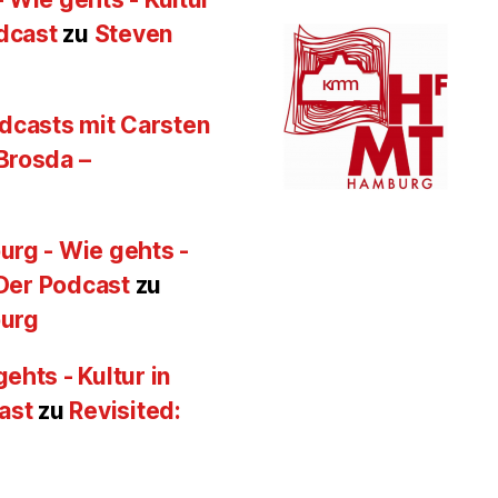
odcast
zu
Steven
Podcasts mit Carsten
Brosda –
urg - Wie gehts -
 Der Podcast
zu
burg
ehts - Kultur in
ast
zu
Revisited: