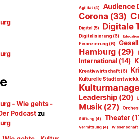
Audience 
Agilität
(4)
C
Corona
(33)
burg
Digitale
Digital
(5)
Digitalisierung
(6)
Educatio
Gesell
Finanzierung
(6)
Hamburg
(29)
burg
K
International
(14)
Kr
Kreativwirtschaft
(6)
e
Kulturelle Stadtentwickl
Kulturmanag
Leadership
(20)
urg - Wie gehts -
Musik
(27)
Orches
 Der Podcast
zu
Theater
(1
Stiftung
(4)
burg
Vermittlung
(4)
Wissenschaft
 Wie gehts - Kultur