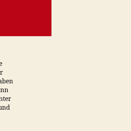
e
r
haben
enn
nter
 und