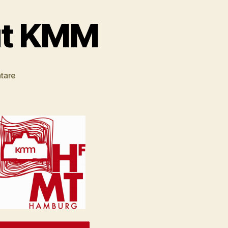
tut KMM
zu
tare
Barbara
Hans
–
Institut
KMM