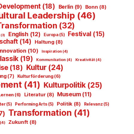
Development
(18)
Berlin
(9)
Bonn
(8)
ultural Leadership
(46)
 Transformation
(32)
Festival
(15)
English
(12)
Europa
(5)
n
(3)
schaft
(14)
Haltung
(8)
Innovation
(10)
Inspiration
(4)
lassik
(19)
Kommunikation
(4)
Kreativität
(4)
Kultur
(24)
ise
(18)
ung
(7)
Kulturförderung
(6)
ement
(41)
Kulturpolitik
(25)
Museum
(11)
Literatur
(8)
Lernen
(6)
Politik
(8)
ter
(5)
Performing Arts
(5)
Relevanz
(5)
Transformation
(41)
7)
Zukunft
(8)
(4)