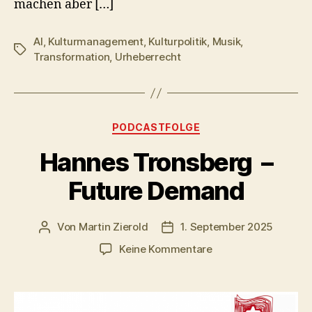
machen aber […]
AI
,
Kulturmanagement
,
Kulturpolitik
,
Musik
,
Schlagwörter
Transformation
,
Urheberrecht
Kategorien
PODCASTFOLGE
Hannes Tronsberg –
Future Demand
Von
Martin Zierold
1. September 2025
Beitragsautor
Veröffentlichungsdatum
zu
Keine Kommentare
Hannes
Tronsberg
–
Future