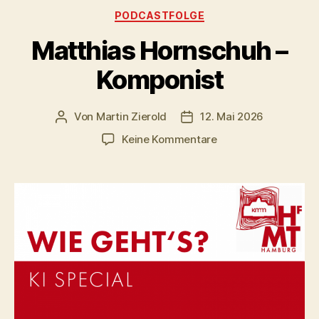
Kategorien
PODCASTFOLGE
Matthias Hornschuh –
Komponist
Von
Martin Zierold
12. Mai 2026
Beitragsautor
Veröffentlichungsdatum
zu
Keine Kommentare
Matthias
Hornschuh
–
Komponist