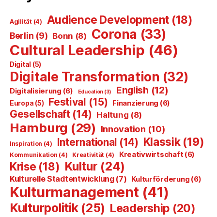
Audience Development
(18)
Agilität
(4)
Corona
(33)
Berlin
(9)
Bonn
(8)
Cultural Leadership
(46)
Digital
(5)
Digitale Transformation
(32)
English
(12)
Digitalisierung
(6)
Education
(3)
Festival
(15)
Finanzierung
(6)
Europa
(5)
Gesellschaft
(14)
Haltung
(8)
Hamburg
(29)
Innovation
(10)
Klassik
(19)
International
(14)
Inspiration
(4)
Kreativwirtschaft
(6)
Kommunikation
(4)
Kreativität
(4)
Kultur
(24)
Krise
(18)
Kulturelle Stadtentwicklung
(7)
Kulturförderung
(6)
Kulturmanagement
(41)
Kulturpolitik
(25)
Leadership
(20)