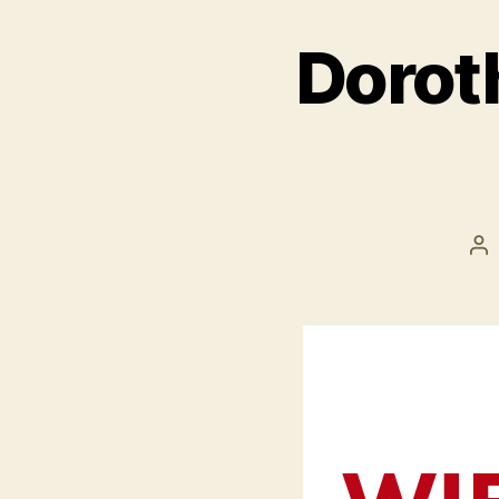
Dorot
Be