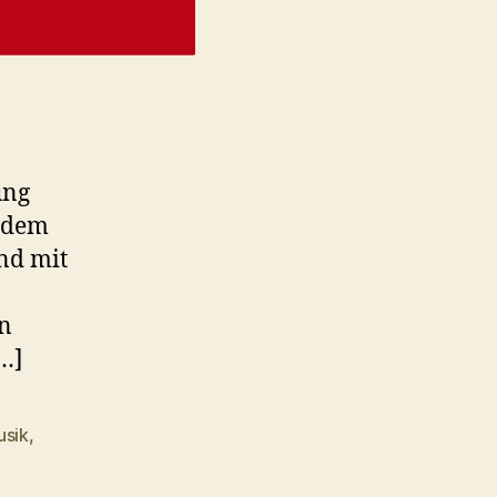
ung
f dem
nd mit
en
[…]
usik
,