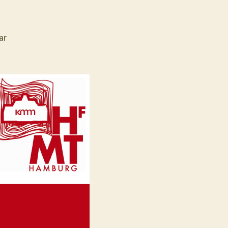
zu
ar
Carsten
Brosda
–
Kultursenator
Hamburg