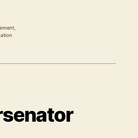
gement
,
ation
rsenator