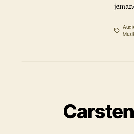
jemand
Audi
Schlagwö
Musi
Carsten