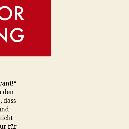
vant!“
n den
, dass
und
nicht
ur für