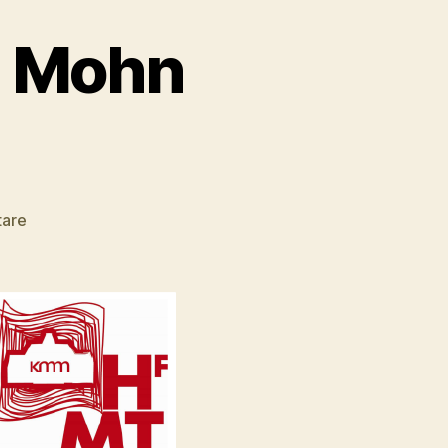
z Mohn
zu
tare
Dorothea
Gregor
–
Liz
Mohn
Stiftung