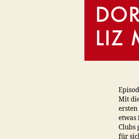
Episod
Mit di
ersten
etwas 
Clubs 
für si