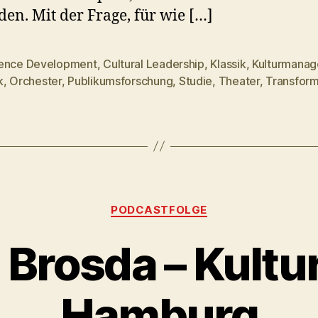
en. Mit der Frage, für wie […]
ence Development
,
Cultural Leadership
,
Klassik
,
Kulturmana
rter
k
,
Orchester
,
Publikumsforschung
,
Studie
,
Theater
,
Transform
Kategorien
PODCASTFOLGE
 Brosda – Kultu
Hamburg