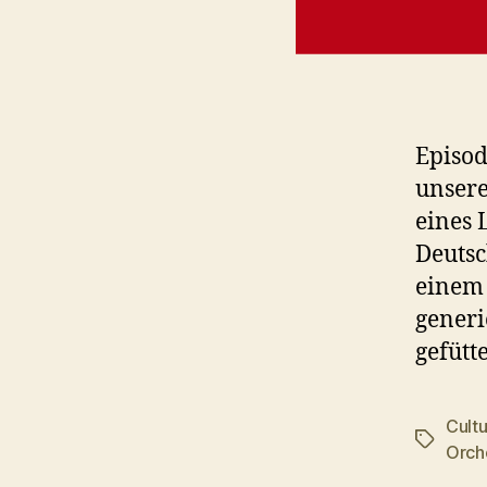
Episod
unsere
eines 
Deutsc
einem 
generi
gefütt
Cultu
Schlagwö
Orch