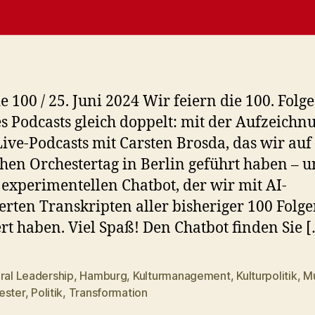
e 100 / 25. Juni 2024 Wir feiern die 100. Folge
s Podcasts gleich doppelt: mit der Aufzeichn
Live-Podcasts mit Carsten Brosda, das wir au
hen Orchestertag in Berlin geführt haben – u
experimentellen Chatbot, der wir mit AI-
erten Transkripten aller bisheriger 100 Folg
ert haben. Viel Spaß! Den Chatbot finden Sie 
ral Leadership
,
Hamburg
,
Kulturmanagement
,
Kulturpolitik
,
M
rter
ester
,
Politik
,
Transformation