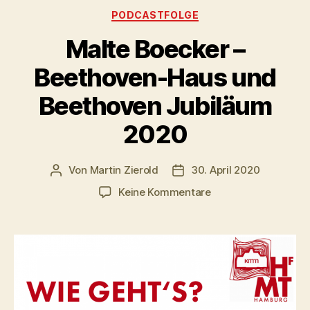
Kategorien
PODCASTFOLGE
Malte Boecker –
Beethoven-Haus und
Beethoven Jubiläum
2020
Von
Martin Zierold
30. April 2020
Beitragsautor
Veröffentlichungsdatum
zu
Keine Kommentare
Malte
Boecker
–
Beethoven-
Haus
und
Beethoven