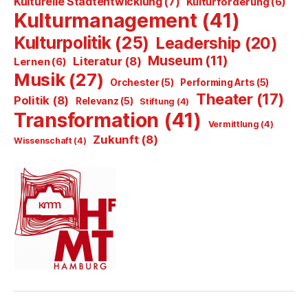
Kulturelle Stadtentwicklung
(7)
Kulturförderung
(6)
Kulturmanagement
(41)
Kulturpolitik
(25)
Leadership
(20)
Museum
(11)
Literatur
(8)
Lernen
(6)
Musik
(27)
Orchester
(5)
Performing Arts
(5)
Theater
(17)
Politik
(8)
Relevanz
(5)
Stiftung
(4)
Transformation
(41)
Vermittlung
(4)
Zukunft
(8)
Wissenschaft
(4)