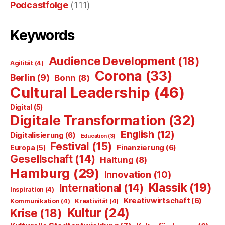
Podcastfolge
(111)
Keywords
Audience Development
(18)
Agilität
(4)
Corona
(33)
Berlin
(9)
Bonn
(8)
Cultural Leadership
(46)
Digital
(5)
Digitale Transformation
(32)
English
(12)
Digitalisierung
(6)
Education
(3)
Festival
(15)
Finanzierung
(6)
Europa
(5)
Gesellschaft
(14)
Haltung
(8)
Hamburg
(29)
Innovation
(10)
Klassik
(19)
International
(14)
Inspiration
(4)
Kreativwirtschaft
(6)
Kommunikation
(4)
Kreativität
(4)
Kultur
(24)
Krise
(18)