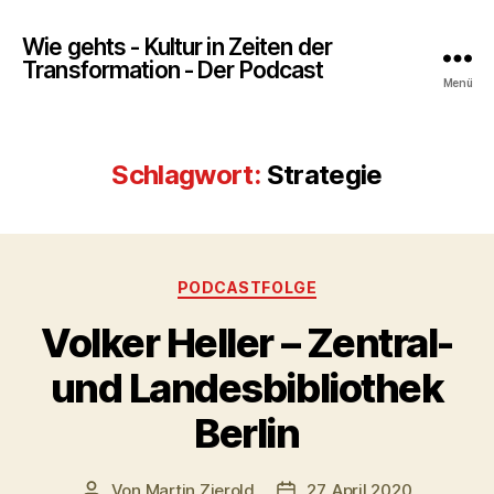
Wie gehts - Kultur in Zeiten der
Transformation - Der Podcast
Menü
Schlagwort:
Strategie
Kategorien
PODCASTFOLGE
Volker Heller – Zentral-
und Landesbibliothek
Berlin
Von
Martin Zierold
27. April 2020
Beitragsautor
Veröffentlichungsdatum