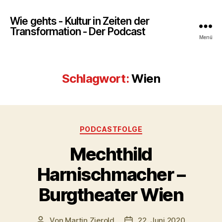
Wie gehts - Kultur in Zeiten der
Transformation - Der Podcast
Menü
Schlagwort:
Wien
Kategorien
PODCASTFOLGE
Mechthild
Harnischmacher –
Burgtheater Wien
Von
Martin Zierold
22. Juni 2020
Beitragsautor
Veröffentlichungsdatum