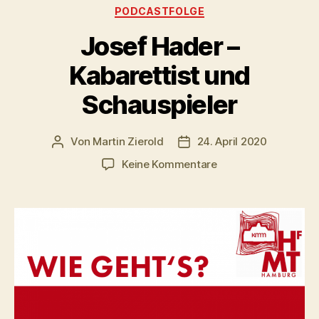
Kategorien
PODCASTFOLGE
Josef Hader –
Kabarettist und
Schauspieler
Von
Martin Zierold
24. April 2020
Beitragsautor
Veröffentlichungsdatum
zu
Keine Kommentare
Josef
Hader
–
Kabarettist
und
Schauspieler