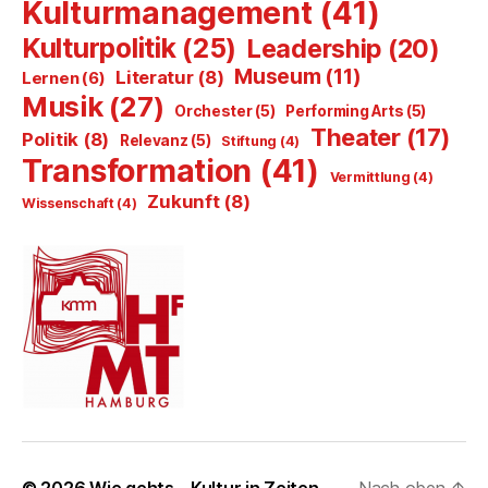
Kulturmanagement
(41)
Kulturpolitik
(25)
Leadership
(20)
Museum
(11)
Literatur
(8)
Lernen
(6)
Musik
(27)
Orchester
(5)
Performing Arts
(5)
Theater
(17)
Politik
(8)
Relevanz
(5)
Stiftung
(4)
Transformation
(41)
Vermittlung
(4)
Zukunft
(8)
Wissenschaft
(4)
© 2026
Wie gehts – Kultur in Zeiten
Nach oben
↑