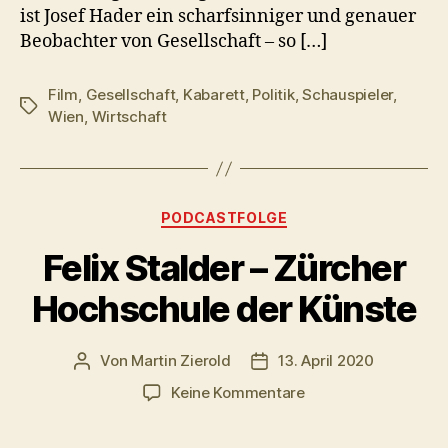
ist Josef Hader ein scharfsinniger und genauer
Beobachter von Gesellschaft – so […]
Film
,
Gesellschaft
,
Kabarett
,
Politik
,
Schauspieler
,
Schlagwörter
Wien
,
Wirtschaft
Kategorien
PODCASTFOLGE
Felix Stalder – Zürcher
Hochschule der Künste
Von
Martin Zierold
13. April 2020
Beitragsautor
Veröffentlichungsdatum
zu
Keine Kommentare
Felix
Stalder