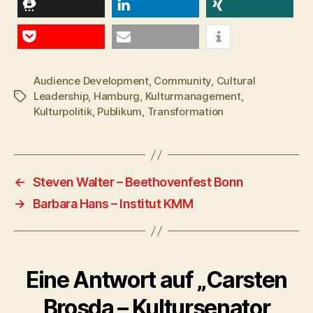
teilen
teilen
teilen
Pocket
E-Mail
Audience Development
,
Community
,
Cultural
Leadership
,
Hamburg
,
Kulturmanagement
,
Schlagwörter
Kulturpolitik
,
Publikum
,
Transformation
←
Steven Walter – Beethovenfest Bonn
→
Barbara Hans – Institut KMM
Eine Antwort auf „Carsten
Brosda – Kultursenator