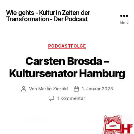
Wie gehts - Kultur in Zeiten der
Transformation - Der Podcast
Menü
Kategorien
PODCASTFOLGE
Carsten Brosda –
Kultursenator Hamburg
Von
Martin Zierold
1. Januar 2023
Beitragsautor
Veröffentlichungsdatum
zu
1 Kommentar
Carsten
Brosda
–
Kultursenator
Hamburg