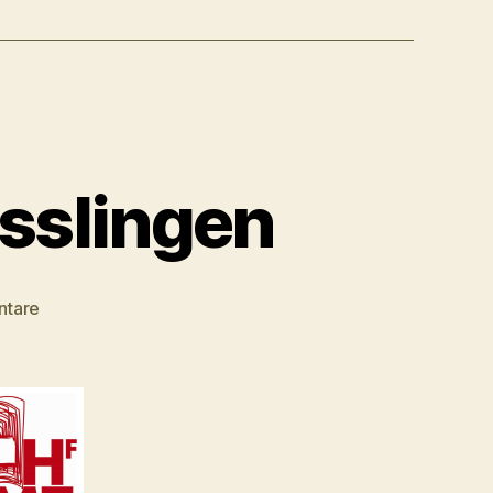
Esslingen
zu
ntare
Julian
Stahl
–
PODIUM
Esslingen