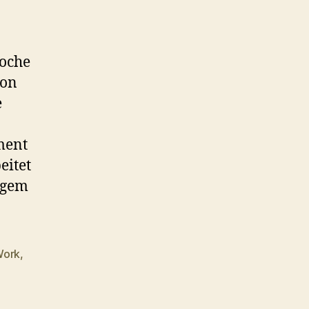
Woche
von
e
ment
eitet
ngem
Work
,