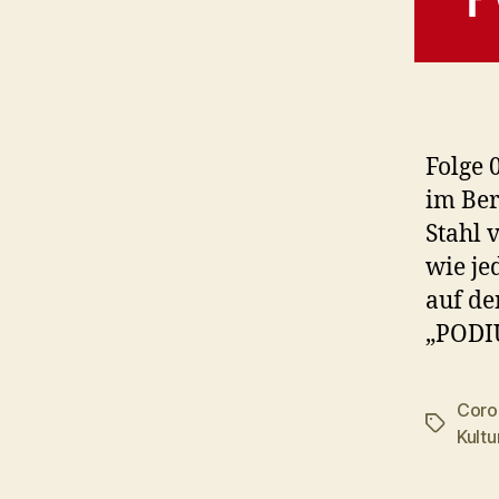
Folge 
im Ber
Stahl 
wie je
auf de
„PODIU
Coro
Schlagwö
Kult