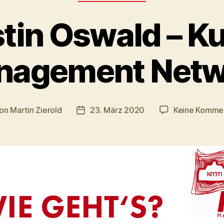
stin Oswald – Ku
nagement Netw
on
Martin Zierold
23. März 2020
Keine Komme
tragsautor
Veröffentlichungsdatum