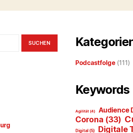
Kategorie
Podcastfolge
(111)
Keywords
Audience 
Agilität
(4)
C
Corona
(33)
burg
Digitale
Digital
(5)