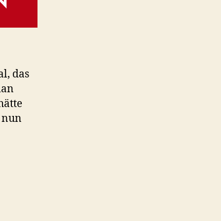
al, das
ian
hätte
e nun