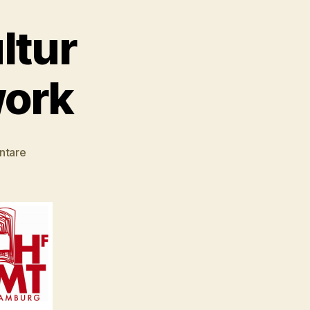
ltur
ork
zu
ntare
Kristin
Oswald
–
Kultur
Management
Network