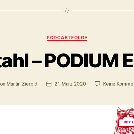
Kategorien
PODCASTFOLGE
tahl – PODIUM 
Von
Martin Zierold
21. März 2020
Keine Komme
tragsautor
Veröffentlichungsdatum