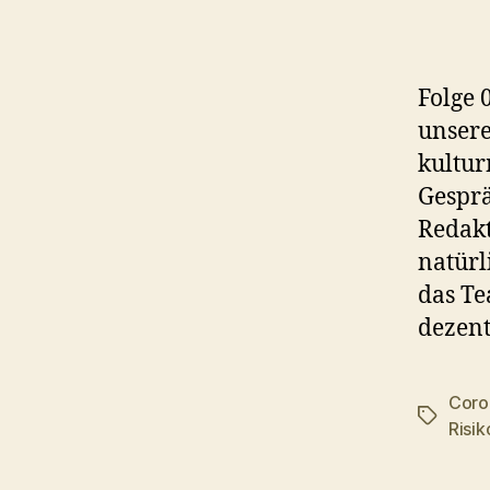
Folge 
unsere
kultur
Gesprä
Redak
natürl
das Te
dezent
Coro
Schlagwö
Risi