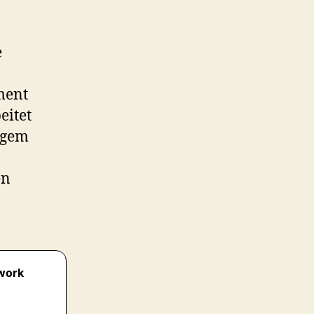
e
ment
eitet
ngem
en