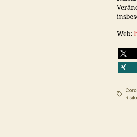
Veränd
insbes
Web:
teilen
teilen
Coro
Schlagwö
Risi