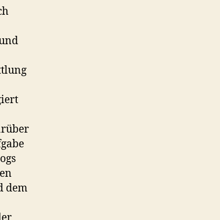
ch
 und
ttlung
iert
n
arüber
fgabe
logs
den
nd dem
der