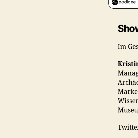
Sho
Im Ges
Krist
Manage
Archäo
Marketi
Wisse
Museum
Twitte