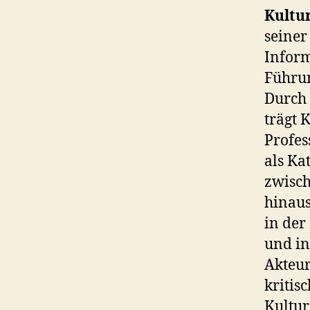
Kultu
seiner
Inform
Führun
Durch 
trägt 
Profes
als Ka
zwisch
hinaus
in der
und in
Akteur
kritis
Kultur