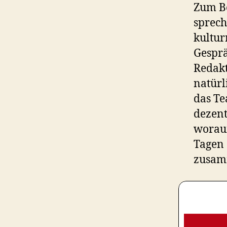
Zum Be
sprech
kultur
Gesprä
Redak
natürl
das Te
dezent
worauf
Tagen 
zusam