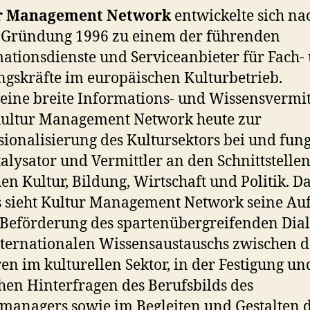
r Management Network
entwickelte sich na
 Gründung 1996 zu einem der führenden
ationsdienste und Serviceanbieter für Fach-
gskräfte im europäischen Kulturbetrieb.
eine breite Informations- und Wissensvermi
Kultur Management Network heute zur
sionalisierung des Kultursektors bei und fung
talysator und Vermittler an den Schnittstelle
en Kultur, Bildung, Wirtschaft und Politik. D
 sieht Kultur Management Network seine Au
 Beförderung des spartenübergreifenden Dia
ternationalen Wissensaustauschs zwischen 
en im kulturellen Sektor, in der Festigung u
chen Hinterfragen des Berufsbilds des
managers sowie im Begleiten und Gestalten 