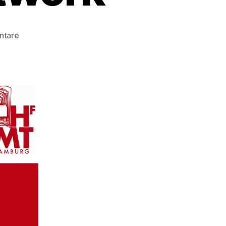
zu
ntare
Kristin
Oswald
–
Kultur
Management
Network