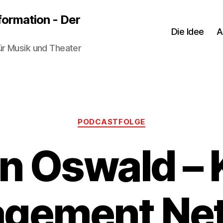
sformation - Der
Die Idee
A
ür Musik und Theater
Kategorien
PODCASTFOLGE
in Oswald – 
gement Ne