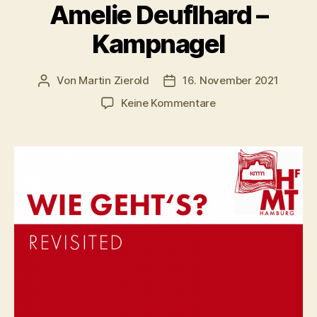
Amelie Deuflhard –
Kampnagel
Von
Martin Zierold
16. November 2021
Beitragsautor
Veröffentlichungsdatum
zu
Keine Kommentare
Amelie
Deuflhard
–
Kampnagel