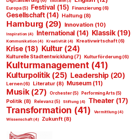
Digitalisierung
(6)
Education
(3)
Festival
(15)
Finanzierung
(6)
Europa
(5)
Gesellschaft
(14)
Haltung
(8)
Hamburg
(29)
Innovation
(10)
Klassik
(19)
International
(14)
Inspiration
(4)
Kreativwirtschaft
(6)
Kommunikation
(4)
Kreativität
(4)
Kultur
(24)
Krise
(18)
Kulturelle Stadtentwicklung
(7)
Kulturförderung
(6)
Kulturmanagement
(41)
Kulturpolitik
(25)
Leadership
(20)
Museum
(11)
Literatur
(8)
Lernen
(6)
Musik
(27)
Orchester
(5)
Performing Arts
(5)
Theater
(17)
Politik
(8)
Relevanz
(5)
Stiftung
(4)
Transformation
(41)
Vermittlung
(4)
Zukunft
(8)
Wissenschaft
(4)