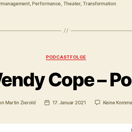
rter
urmanagement
,
Performance
,
Theater
,
Transformation
Kategorien
PODCASTFOLGE
endy Cope – Po
on
Martin Zierold
17. Januar 2021
Keine Komme
ragsautor
Veröffentlichungsdatum