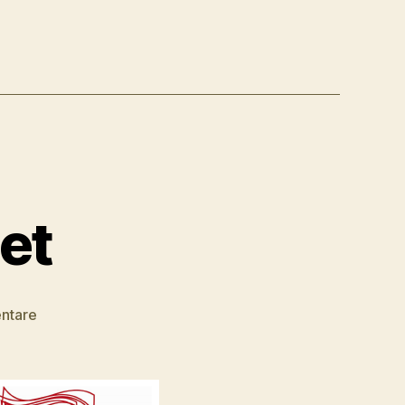
et
zu
ntare
Wendy
Cope
–
Poet