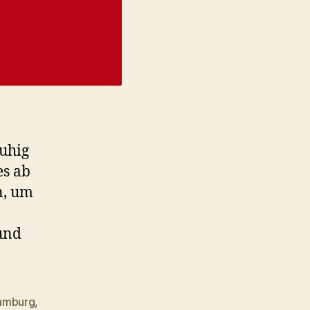
ruhig
es ab
n, um
 und
amburg
,