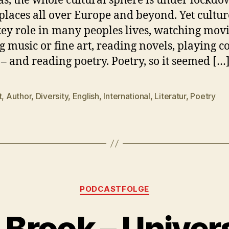
s, the whole cultural sphere is under lockdo
laces all over Europe and beyond. Yet culture
key role in many peoples lives, watching movi
 music or fine art, reading novels, playing 
– and reading poetry. Poetry, so it seemed […
t
,
Author
,
Diversity
,
English
,
International
,
Literatur
,
Poetry
rter
Kategorien
PODCASTFOLGE
 Brook – Univers