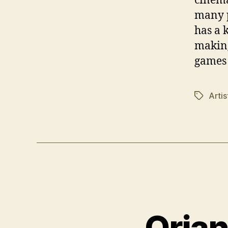
cinema
many p
has a 
making
games 
Artis
Schlagwö
Orian