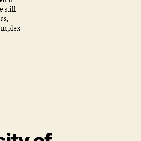
wn in
 still
es,
complex
]
ity of