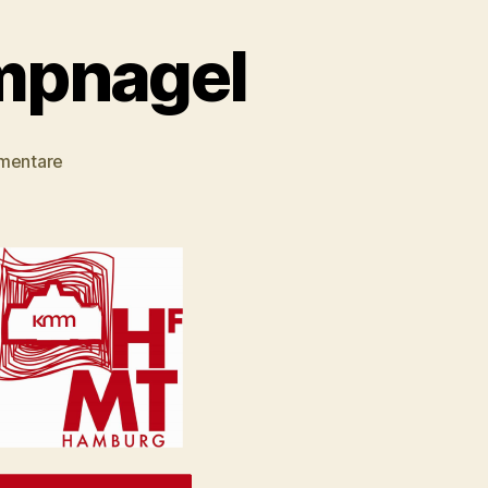
ampnagel
zu
mentare
Amelie
Deuflhard
–
Kampnagel