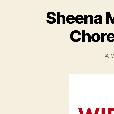
Sheena M
Chore
Bei