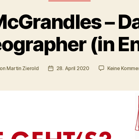
cGrandles – D
ographer (in En
Von
Martin Zierold
28. April 2020
Keine Komme
tragsautor
Veröffentlichungsdatum