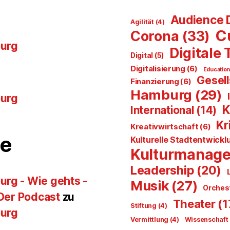
Audience 
Agilität
(4)
C
Corona
(33)
burg
Digitale
Digital
(5)
Digitalisierung
(6)
Educatio
Gesell
Finanzierung
(6)
Hamburg
(29)
burg
K
International
(14)
Kr
Kreativwirtschaft
(6)
e
Kulturelle Stadtentwickl
Kulturmanag
Leadership
(20)
urg - Wie gehts -
Musik
(27)
Orches
 Der Podcast
zu
Theater
(1
Stiftung
(4)
burg
Vermittlung
(4)
Wissenschaft