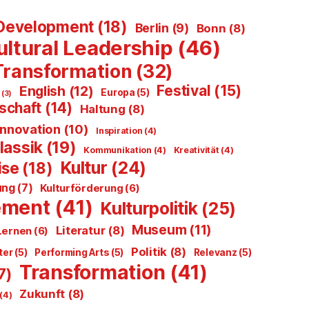
Development
(18)
Berlin
(9)
Bonn
(8)
ultural Leadership
(46)
 Transformation
(32)
Festival
(15)
English
(12)
Europa
(5)
n
(3)
schaft
(14)
Haltung
(8)
Innovation
(10)
Inspiration
(4)
lassik
(19)
Kommunikation
(4)
Kreativität
(4)
Kultur
(24)
ise
(18)
ung
(7)
Kulturförderung
(6)
ement
(41)
Kulturpolitik
(25)
Museum
(11)
Literatur
(8)
Lernen
(6)
Politik
(8)
ter
(5)
Performing Arts
(5)
Relevanz
(5)
Transformation
(41)
7)
Zukunft
(8)
(4)