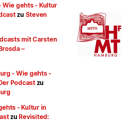
 Wie gehts - Kultur
odcast
zu
Steven
Podcasts mit Carsten
Brosda –
urg - Wie gehts -
 Der Podcast
zu
burg
ehts - Kultur in
ast
zu
Revisited: