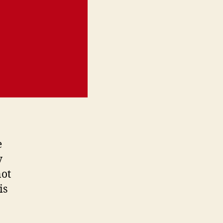
e
y
not
is
a