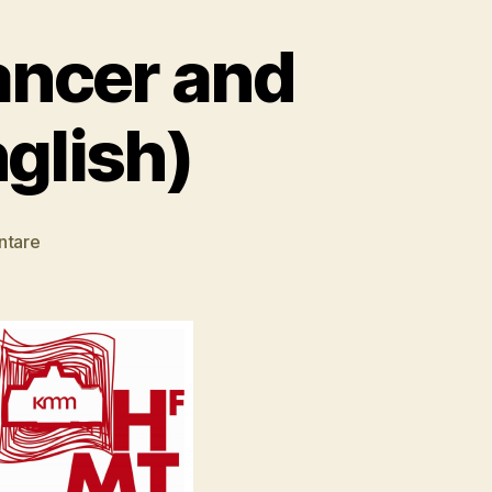
ancer and
glish)
zu
ntare
Sheena
McGrandles
–
Dancer
and
Choreographer
(in
English)