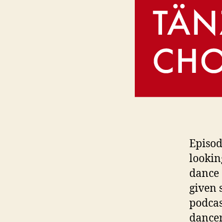
Episode
lookin
dance 
given s
podcas
dancer