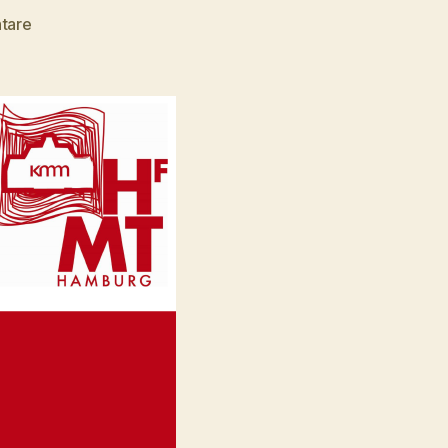
zu
tare
Joanna
Vestey
–
Photographer,
Oxford
(UK)