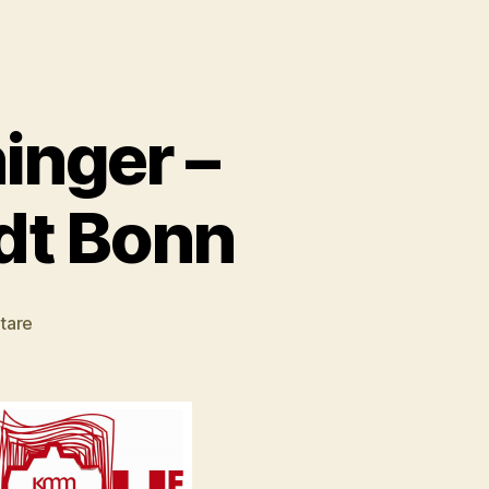
inger –
dt Bonn
zu
tare
Birgit
Schneider-
Bönninger
–
Kulturdezernentin
Stadt