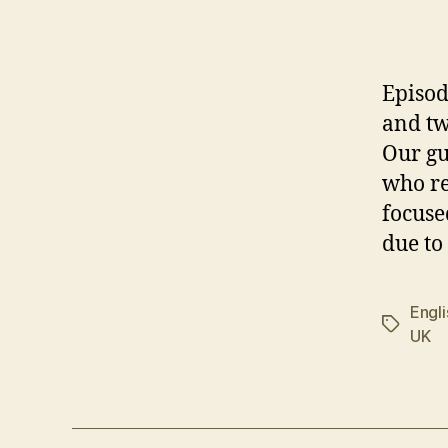
Episod
and tw
Our gu
who re
focuse
due to
Engli
Schlagwö
UK