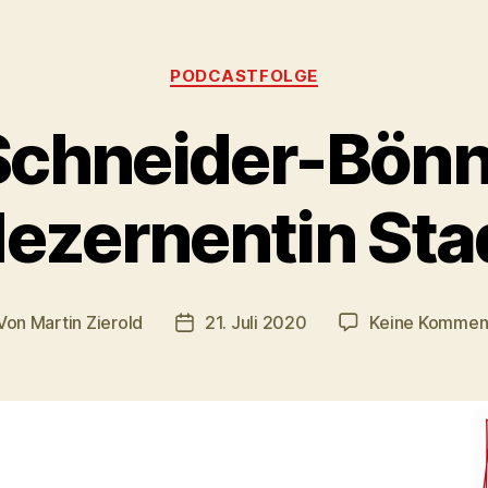
Kategorien
PODCASTFOLGE
 Schneider-Bönn
dezernentin Sta
Von
Martin Zierold
21. Juli 2020
Keine Kommen
itragsautor
Veröffentlichungsdatum