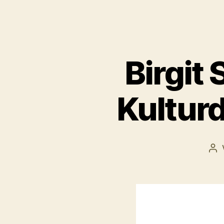
Birgit
Kultur
Be