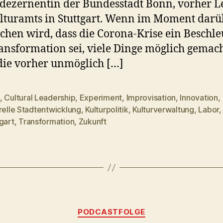
dezernentin der Bundesstadt Bonn, vorher Le
lturamts in Stuttgart. Wenn im Moment darü
chen wird, dass die Corona-Krise ein Beschl
ansformation sei, viele Dinge möglich gemac
die vorher unmöglich […]
,
Cultural Leadership
,
Experiment
,
Improvisation
,
Innovation
,
relle Stadtentwicklung
,
Kulturpolitik
,
Kulturverwaltung
,
Labor
rter
gart
,
Transformation
,
Zukunft
Kategorien
PODCASTFOLGE