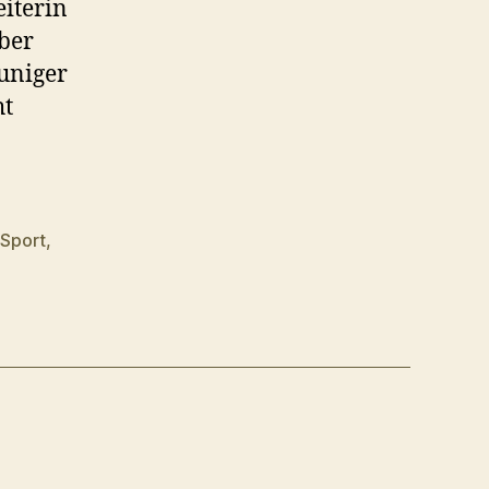
iterin
ber
euniger
ht
,
Sport
,