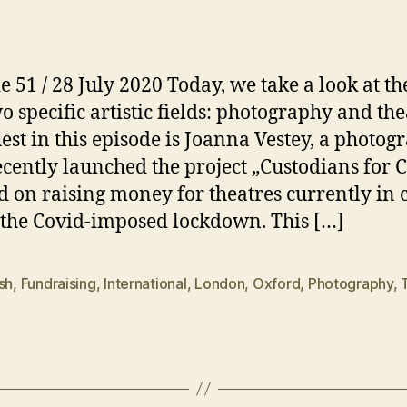
e 51 / 28 July 2020 Today, we take a look at t
o specific artistic fields: photography and the
est in this episode is Joanna Vestey, a photog
cently launched the project „Custodians for C
d on raising money for theatres currently in c
 the Covid-imposed lockdown. This […]
sh
,
Fundraising
,
International
,
London
,
Oxford
,
Photography
,
rter