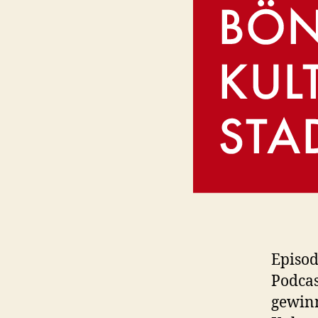
Episod
Podcas
gewinn