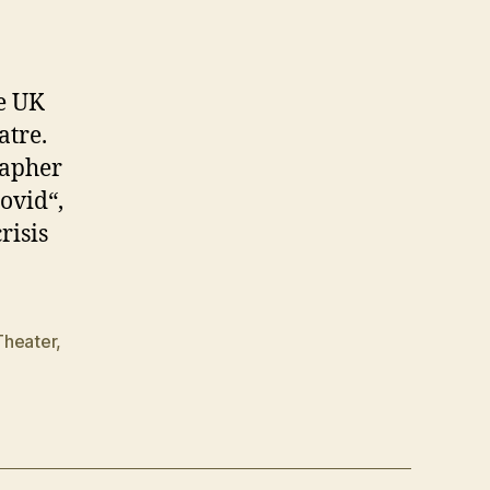
he UK
atre.
rapher
ovid“,
risis
Theater
,